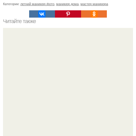
Категории:
летний маникюр фото
,
маникюр дома
,
мастер маникюра
Читайте также
Только для мам мальчиков: 9 истин, которые вы должны
знать.