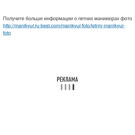
Получите больше информации о летних маникюрах фото
http://manikyur.ru-best.com/manikyur-foto/letniy-manikyur-
foto