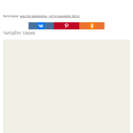
Категории:
мастер маникюра
,
ногти маникюр фото
Читайте также
Сколько можно носить гель-лаки. Правила ношения гель
- лака.