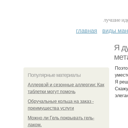
лучшие иде
главная
виды ма
Я д
мет
Поэто
умест
Популярные материалы
Я реш
Аллервэй и сезонные аллергии: Как
Скажу 
таблетки могут помочь
элега
Обручальные кольца на заказ -
преимущества услуги
Можно ли Гель покрывать гель-
лаком.