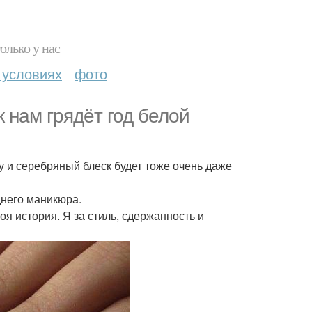
олько у нас
 условиях
фото
к нам грядёт год белой
у и серебряный блеск будет тоже очень даже
днего маникюра.
моя история. Я за стиль, сдержанность и