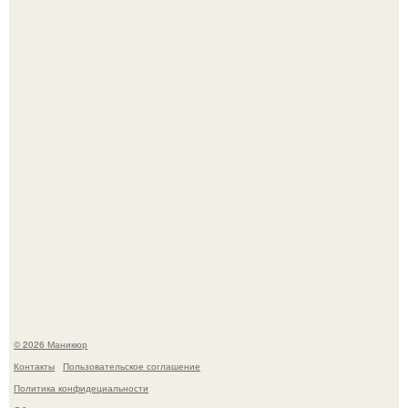
успокоиться на фоне всех разговоров о свадьбе Тейлор
свифт.
В нижегородской области трагически погибла 14-летняя
школьница - она покончила с собой на фоне подготовки к
контрольной по английскому языку.
© 2026 Маникюр
Контакты
Пользовательское соглашение
Политика конфидециальности