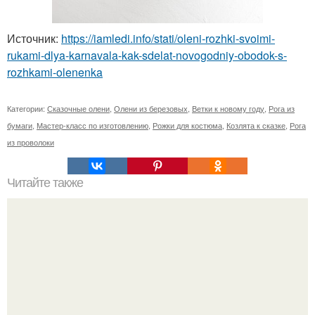
Источник:
https://iamledi.info/stati/oleni-rozhki-svoimi-
rukami-dlya-karnavala-kak-sdelat-novogodniy-obodok-s-
rozhkami-olenenka
Категории:
Сказочные олени
,
Олени из березовых
,
Ветки к новому году
,
Рога из
бумаги
,
Мастер-класс по изготовлению
,
Рожки для костюма
,
Козлята к сказке
,
Рога
из проволоки
Читайте также
Текст для рекламы мастера маникюра. Как мастеру