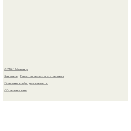
В нижегородской области трагически погибла 14-летняя
школьница - она покончила с собой на фоне подготовки к
контрольной по английскому языку.
© 2026 Маникюр
Контакты
Пользовательское соглашение
Политика конфидециальности
Обратная связь