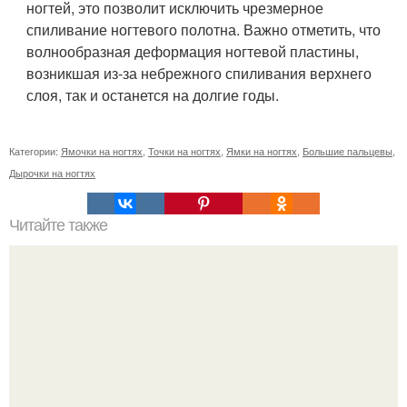
ногтей, это позволит исключить чрезмерное
спиливание ногтевого полотна. Важно отметить, что
волнообразная деформация ногтевой пластины,
возникшая из-за небрежного спиливания верхнего
слоя, так и останется на долгие годы.
Категории:
Ямочки на ногтях
,
Точки на ногтях
,
Ямки на ногтях
,
Большие пальцевы
,
Дырочки на ногтях
Читайте также
От этой маски волосы как сумасшедшие растут!