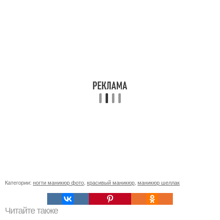
Категории:
ногти маникюр фото
,
красивый маникюр
,
маникюр шеллак
Читайте также