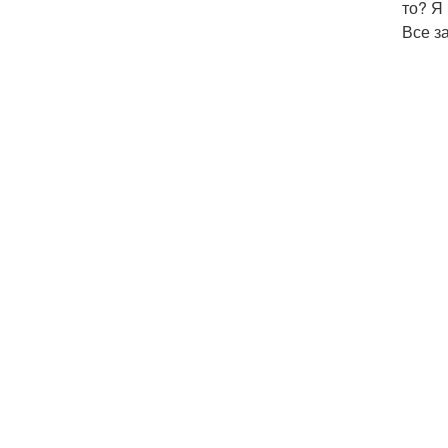
то? Я
Все з