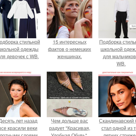
одборка стильной
15 интересных
Подборка стиль
школьной одежды
фактов о немецких
школьной оде
ля девочек с WB.
женщинах.
для мальчиков
WB.
Десять лет назад
Чем дольше вас
Скандинавский 
все красили веки
радует "Красивая,
стал одной из 
лотными слоями.
Удобная Обувь".
летних стриже