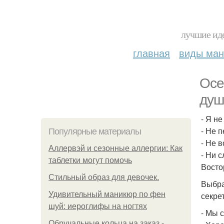
лучшие иде
главная
виды ма
Осе
душ
- Я не
- Не 
Популярные материалы
- Не 
Аллервэй и сезонные аллергии: Как
- Ни 
таблетки могут помочь
Восто
Стильный образ для девочек.
Выбра
Удивительный маникюр по фен
секре
шуй: иероглифы на ногтях
- Мы 
Обручальные кольца на заказ -