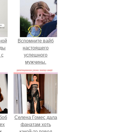
ной
Вспомните вайб
жды
настоящего
 с
успешного
мужчины.
боб
Селена Гомес дала
тех
фанатам хоть
к,
какой-то повод