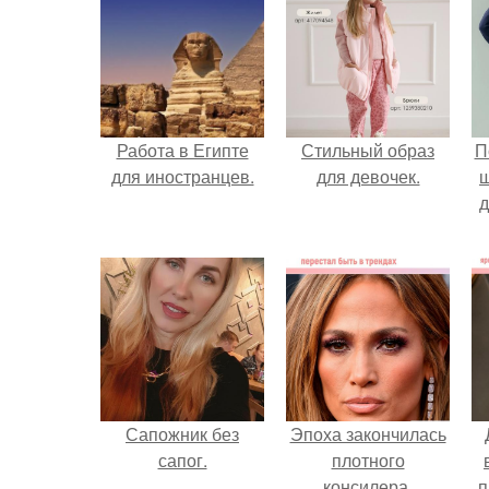
Работа в Египте
Стильный образ
П
для иностранцев.
для девочек.
д
Сапожник без
Эпоха закончилась
сапог.
плотного
консилера.
п