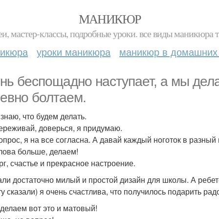
МАНИКЮР
и, мастер-классы, подробные уроки. все виды маникюра т
никюра
уроки маникюра
маникюр в домашних
нь беспощадно наступает, а мы де
евно болтаем.
 знаю, что будем делать.
переживай, доверься, я придумаю.
вопрос, я на все согласна. А давай каждый ноготок в разный
слова больше, делаем!
рг, счастье и прекрасное настроение.
ли достаточно милый и простой дизайн для школы. А ребет
ту сказали) я очень счастлива, что получилось подарить рад
сделаем вот это и матовый!