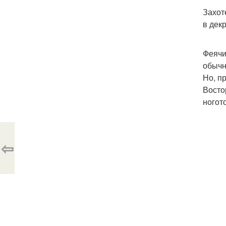
Захот
в декр
Феячи
обычн
Но, п
Восто
ногот
⇦