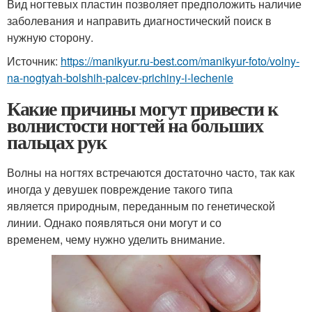
Вид ногтевых пластин позволяет предположить наличие
заболевания и направить диагностический поиск в
нужную сторону.
Источник:
https://manikyur.ru-best.com/manikyur-foto/volny-
na-nogtyah-bolshih-palcev-prichiny-i-lechenie
Какие причины могут привести к
волнистости ногтей на больших
пальцах рук
Волны на ногтях встречаются достаточно часто, так как
иногда у девушек повреждение такого типа
является природным, переданным по генетической
линии. Однако появляться они могут и со
временем, чему нужно уделить внимание.