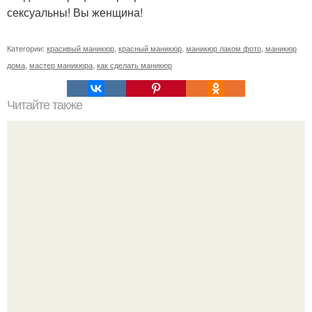
сексуальны! Вы женщина!
Категории:
красивый маникюр
,
красный маникюр
,
маникюр лаком фото
,
маникюр
дома
,
мастер маникюра
,
как сделать маникюр
Читайте также
Себестоимость маникюра. Секреты ценообразования:
расчет стоимости услуг (Beautyday.