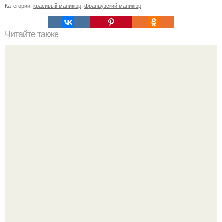
Категории:
красивый маникюр
,
французский маникюр
Читайте также
Реклама маникюра. Как написать продающий текст
Когда хочется чего-то нежного, аккуратного и