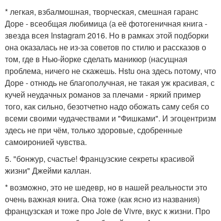
* легкая, взбалмошная, творческая, смешная гаранс
Доре - всеобщая любимица (а её фотогеничная книга -
звезда всея Instagram 2016. Но в рамках этой подборки
она оказалась не из-за советов по стилю и рассказов о
том, где в Нью-йорке сделать маникюр (насущная
проблема, ничего не скажешь. Hstu она здесь потому, что
Доре - отнюдь не благополучная, не такая уж красивая, с
кучей неудачных романов за плечами - яркий пример
того, как сильно, безотчетно надо обожать саму себя со
всеми своими чудачествами и "Фишками". И эгоцентризм
здесь не при чём, только здоровые, сдобренные
самоиронией чувства.
5. "бонжур, счастье! Французские секреты красивой
жизни" Джейми каллан.
* возможно, это не шедевр, но в нашей реальности это
очень важная книга. Она тоже (как ясно из названия)
французская и тоже про Joie de Vivre, вкус к жизни. Про