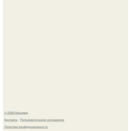
5 Промптов для мастера маникюра.
Чем дольше вас радует "Красивая, Удобная Обувь".
© 2026 Маникюр
Контакты
Пользовательское соглашение
Политика конфидециальности