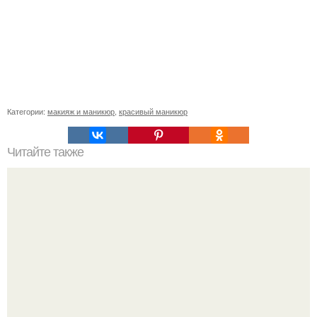
Категории:
макияж и маникюр
,
красивый маникюр
Читайте также
Когда стричь ногти к деньгам. 33 народные приметы,
чтобы привлечь деньги в дом.