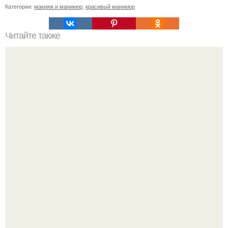
Категории:
макияж и маникюр
,
красивый маникюр
Читайте также
Как перестать много есть: психологический голод.
Стильный образ для девочек.