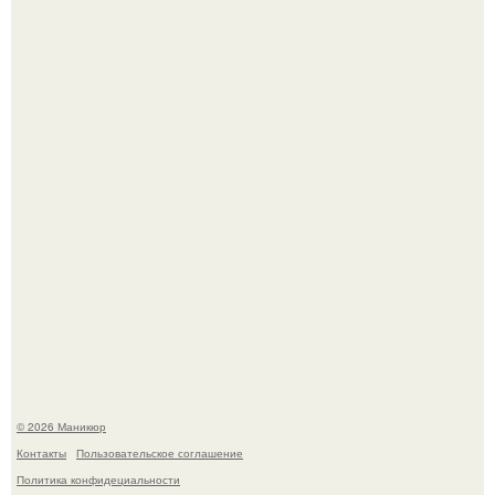
Чем дольше вас радует "Красивая, Удобная Обувь".
Скандинавский боб стал одной из тех летних стрижек,
которые выглядят очень просто.
© 2026 Маникюр
Контакты
Пользовательское соглашение
Политика конфидециальности