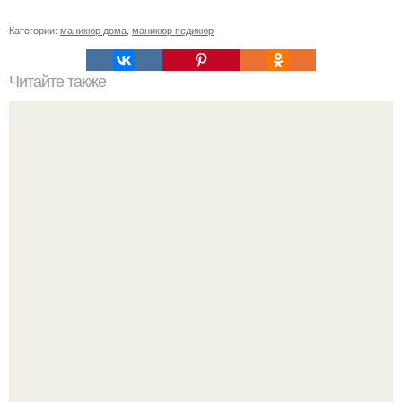
Категории:
маникюр дома
,
маникюр педикюр
Читайте также
Сколько отрастает ноготь. Как происходит процесс роста
ногтей