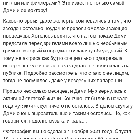
нитями или филлерами? Это известно только самой
Деми и ее доктору!
Какое-то время даже эксперты сомневались в том , что
звезде настолько неудачно провели омолаживающие
процедуры. Хотелось верить, что на том показе Деми
предстала перед зрителями всего лишь с необычным
гримом, который и породил эту лавину обсуждений. К
тому же актриса как будто специально подогревала
интерес к теме и после показа долго не появлялась на
публике. Подробно рассмотреть, что стало с ее лицом,
тогда не получилось даже у вездесущих папарацци.
Прошло несколько месяцев, и Деми Мур вернулась к
активной светской жизни. Конечно, от былой в начале
года «утяжки» скул ничего не осталось. В целом скулы у
Деми очень выразительные и такими остались. Но, как
говорится, недолго музыка играла…
Фотография выше сделана 1 ноября 2021 года. Спустя
10 дней после этого Деми Мур отметила 59-й день