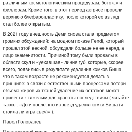
различным косметологическим процедурам, ботоксу и
филлерам. Кроме того, в этот период актрисе провели
верхнюю блефаропластику, после которой ее взгляд
стал более открытым.
В 2021 году внешность Деми снова стала предметом
громких обсуждений: на модном показе Fendi, который
прошел этой весной, обсуждали больше не ее наряд, а
лицо знаменитости. Причиной тому были провалы в
области скул и «уехавшая» линия губ, которые, скорее
всего, появились в результате удаления комков Биша,
что в таком возрасте не рекомендуется делать в
принципе: в связи с естественными процессами потери
объема жировых тканей удаление их остатков может
привести к тяжелым для красоты последствиям ( читайте
также : «До и после: кто из звезд удалил комки Биша (и
стоила ли игра свеч)» ).
Павел Голованев
Пластический хирург, черепно-челюстно-лицевой хирург,