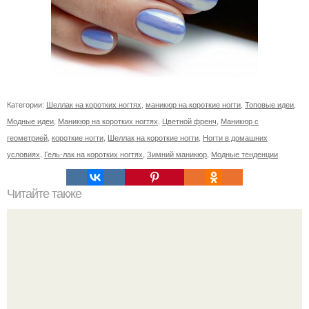
Категории:
Шеллак на коротких ногтях
,
маникюр на короткие ногти
,
Топовые идеи
,
Модные идеи
,
Маникюр на коротких ногтях
,
Цветной френч
,
Маникюр с
геометрией
,
короткие ногти
,
Шеллак на короткие ногти
,
Ногти в домашних
условиях
,
Гель-лак на коротких ногтях
,
Зимний маникюр
,
Модные тенденции
Читайте также