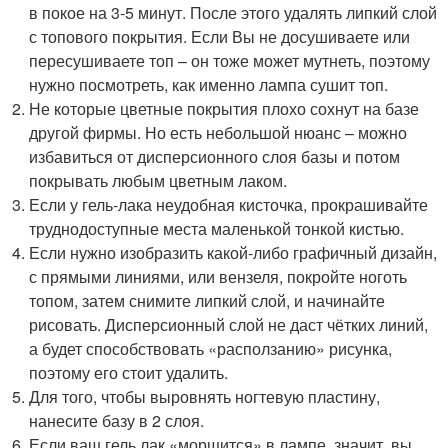
в покое на 3-5 минут. После этого удалять липкий слой
с топового покрытия. Если Вы не досушиваете или
пересушиваете топ – он тоже может мутнеть, поэтому
нужно посмотреть, как именно лампа сушит топ.
Не которые цветные покрытия плохо сохнут на базе
другой фирмы. Но есть небольшой нюанс – можно
избавиться от дисперсионного слоя базы и потом
покрывать любым цветным лаком.
Если у гель-лака неудобная кисточка, прокрашивайте
труднодоступные места маленькой тонкой кистью.
Если нужно изобразить какой-либо графичный дизайн,
с прямыми линиями, или вензеля, покройте ноготь
топом, затем снимите липкий слой, и начинайте
рисовать. Дисперсионный слой не даст чётких линий,
а будет способствовать «расползанию» рисунка,
поэтому его стоит удалить.
Для того, чтобы выровнять ногтевую пластину,
нанесите базу в 2 слоя.
Если ваш гель лак «морщится» в лампе, значит, вы