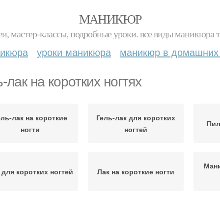
МАНИКЮР
и, мастер-классы, подробные уроки. все виды маникюра т
никюра
уроки маникюра
маникюр в домашних
ь-лак на коротких ногтях
ель-лак на короткие
Гель-лак для коротких
Пил
ногти
ногтей
Мани
 для коротких ногтей
Лак на короткие ногти
еллак на коротких
маникюр на короткие
к