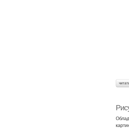
читат
Рису
Облад
карти