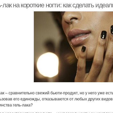
ногтях
ногти
-лак на короткие ногти: как сделать иде
Ногти в домашних
Рисунки на ногти
Ри
условиях
Цве
Рисунок на ногтях
Ногти для новичков
Квадратные ногти
Острые ногти
лак – сравнительно свежий бьюти-продукт, но у него уже ес
ьзовав его единожды, отказываются от любых других видов 
инства гель-лака?