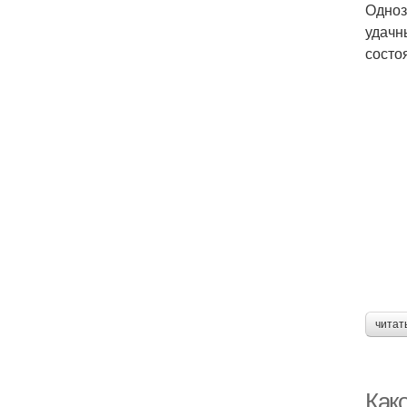
Одноз
удачн
состо
читат
Како