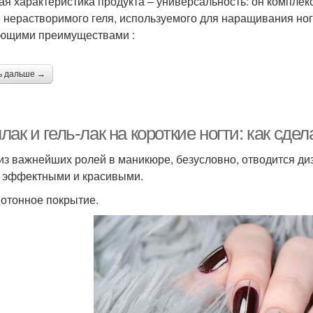
ая характеристика продукта – универсальность: он компле
и нерастворимого геля, используемого для наращивания ног
ющими преимуществами :
ь дальше →
ак и гель-лак на короткие ногти: как сд
из важнейших ролей в маникюре, безусловно, отводится диз
 эффектными и красивыми.
нотонное покрытие.