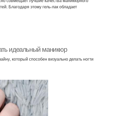
ксно совмещает лучшие качества маникюрного
тей. Благодаря этому гель-лак обладает
елать идеальный маникюр
айну, который способен визуально делать ногти