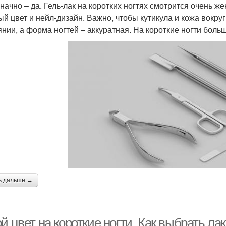
начно – да. Гель-лак на коротких ногтях смотрится очень ж
ый цвет и нейл-дизайн. Важно, чтобы кутикула и кожа вокр
янии, а форма ногтей – аккуратная. На короткие ногти боль
ь дальше →
й цвет на короткие ногти. Как выбрать лак