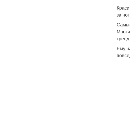
Краси
за но
Самые
Многи
тренд
Ему н
повсе