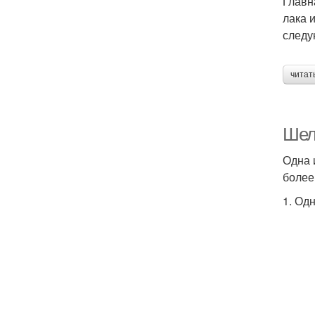
Главн
лака 
следу
читат
Шелл
Одна 
более
1. Од