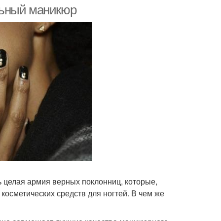
ногти
альный маникюр
сунки на ногтях
Рисунки на ноготь
ты на короткие
Овальные ногти
ногти
ть целая армия верных поклонниц, которые,
косметических средств для ногтей. В чем же