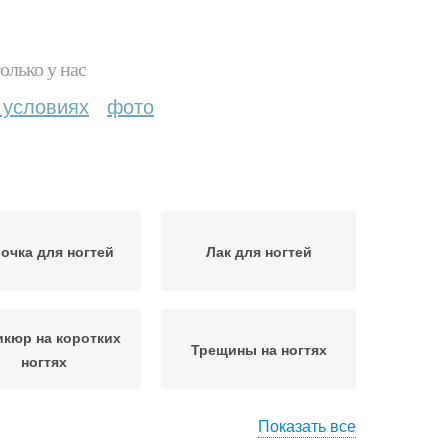
олько у нас
 условиях
фото
очка для ногтей
Лак для ногтей
кюр на коротких
Трещины на ногтях
ногтях
Показать все
Шеллак на короткие
ороткие ногти