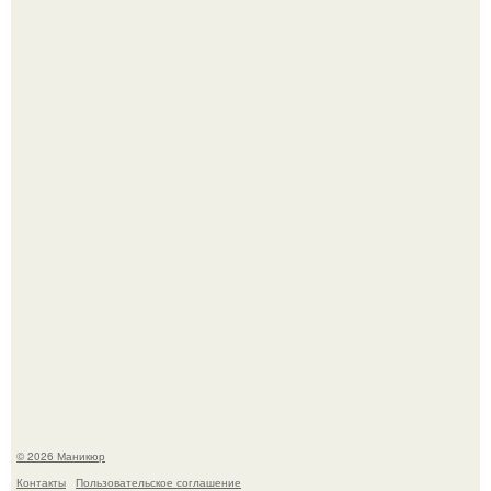
Чем дольше вас радует "Красивая, Удобная Обувь".
Нюдовый педикюр - это "Тихая Роскошь" в уходе.
© 2026 Маникюр
Контакты
Пользовательское соглашение