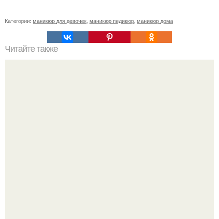
Категории:
маникюр для девочек
,
маникюр педикюр
,
маникюр дома
Читайте также
Себестоимость маникюра. Секреты ценообразования:
расчет стоимости услуг (Beautyday.