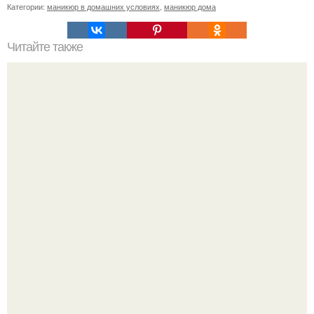
Категории:
маникюр в домашних условиях
,
маникюр дома
Читайте также
Нет, это не маникюр с градиентом, это термо гель - лаки
из летней коллекции.