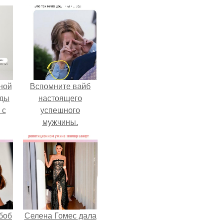
ной
Вспомните вайб
жды
настоящего
 с
успешного
мужчины.
боб
Селена Гомес дала