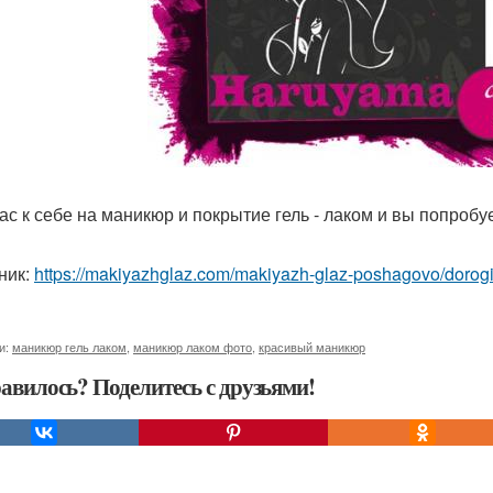
ас к себе на маникюр и покрытие гель - лаком и вы попробуе
ник:
https://makiyazhglaz.com/makiyazh-glaz-poshagovo/dorogi
и:
маникюр гель лаком
,
маникюр лаком фото
,
красивый маникюр
авилось? Поделитесь с друзьями!