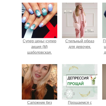
Супер цены~супер
Стильный образ
П
акция (M)
для девочек.
шаболовская.
д
Сапожник без
Прощаемся с