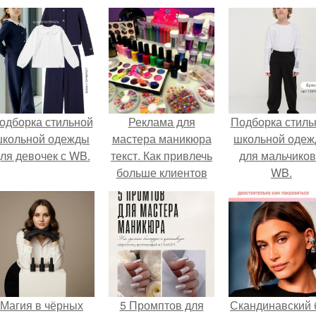
одборка стильной
Реклама для
Подборка стиль
школьной одежды
мастера маникюра
школьной оде
ля девочек с WB.
текст. Как привлечь
для мальчиков
больше клиентов
WB.
на маникюр
Магия в чёрных
5 Промптов для
Скандинавский 