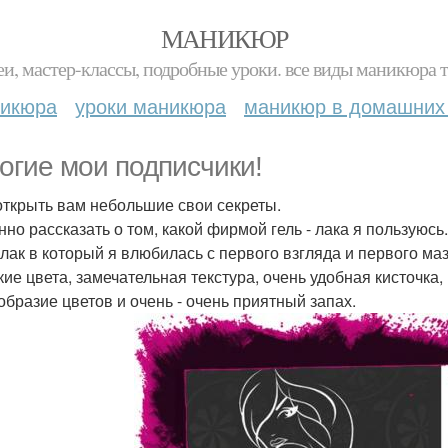
МАНИКЮР
и, мастер-классы, подробные уроки. все виды маникюра т
никюра
уроки маникюра
маникюр в домашних
огие мои подписчики!
открыть вам небольшие свои секреты.
нно рассказать о том, какой фирмой гель - лака я пользуюсь.
- лак в который я влюбилась с первого взгляда и первого маз
кие цвета, замечательная текстура, очень удобная кисточк
образие цветов и очень - очень приятный запах.