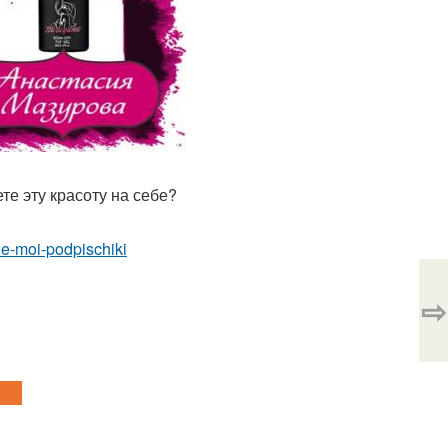
те эту красоту на себе?
e-moi-podpischiki
⇨