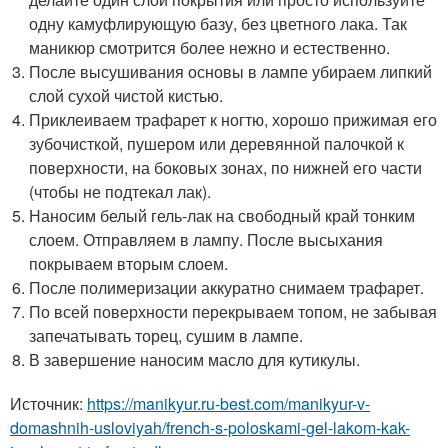
одну камуфлирующую базу, без цветного лака. Так
маникюр смотрится более нежно и естественно.
После высушивания основы в лампе убираем липкий
слой сухой чистой кистью.
Приклеиваем трафарет к ногтю, хорошо прижимая его
зубочисткой, пушером или деревянной палочкой к
поверхности, на боковых зонах, по нижней его части
(чтобы не подтекал лак).
Наносим белый гель-лак на свободный край тонким
слоем. Отправляем в лампу. После высыхания
покрываем вторым слоем.
После полимеризации аккуратно снимаем трафарет.
По всей поверхности перекрываем топом, не забывая
запечатывать торец, сушим в лампе.
В завершение наносим масло для кутикулы.
Источник:
https://manikyur.ru-best.com/manikyur-v-
domashnih-usloviyah/french-s-poloskami-gel-lakom-kak-