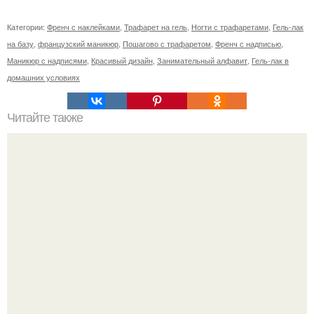
Категории:
Френч с наклейками
,
Трафарет на гель
,
Ногти с трафаретами
,
Гель-лак
на базу
,
французский маникюр
,
Пошагово с трафаретом
,
Френч с надписью
,
Маникюр с надписями
,
Красивый дизайн
,
Занимательный алфавит
,
Гель-лак в
домашних условиях
Читайте также
Реклама для мастера маникюра текст. Как привлечь
больше клиентов на маникюр