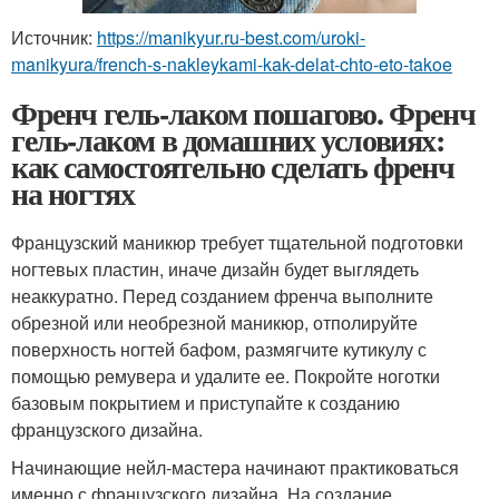
Источник:
https://manikyur.ru-best.com/uroki-
manikyura/french-s-nakleykami-kak-delat-chto-eto-takoe
Френч гель-лаком пошагово. Френч
гель-лаком в домашних условиях:
как самостоятельно сделать френч
на ногтях
Французский маникюр требует тщательной подготовки
ногтевых пластин, иначе дизайн будет выглядеть
неаккуратно. Перед созданием френча выполните
обрезной или необрезной маникюр, отполируйте
поверхность ногтей бафом, размягчите кутикулу с
помощью ремувера и удалите ее. Покройте ноготки
базовым покрытием и приступайте к созданию
французского дизайна.
Начинающие нейл-мастера начинают практиковаться
именно с французского дизайна. На создание