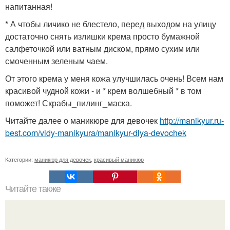
напитанная!
* А чтобы личико не блестело, перед выходом на улицу
достаточно снять излишки крема просто бумажной
салфеточкой или ватным диском, прямо сухим или
смоченным зеленым чаем.
От этого крема у меня кожа улучшилась очень! Всем нам
красивой чудной кожи - и * крем волшебный * в том
поможет! Скрабы_пилинг_маска.
Читайте далее о маникюре для девочек
http://manikyur.ru-
best.com/vidy-manikyura/manikyur-dlya-devochek
Категории:
маникюр для девочек
,
красивый маникюр
Читайте также