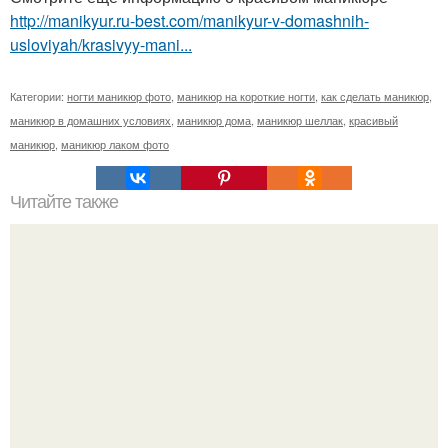
http://manikyur.ru-best.com/manikyur-v-domashnih-
usloviyah/krasivyy-mani...
Категории:
ногти маникюр фото
,
маникюр на короткие ногти
,
как сделать маникюр
,
маникюр в домашних условиях
,
маникюр дома
,
маникюр шеллак
,
красивый
маникюр
,
маникюр лаком фото
Читайте также
Почему печёт база от гель - лака в лампе?