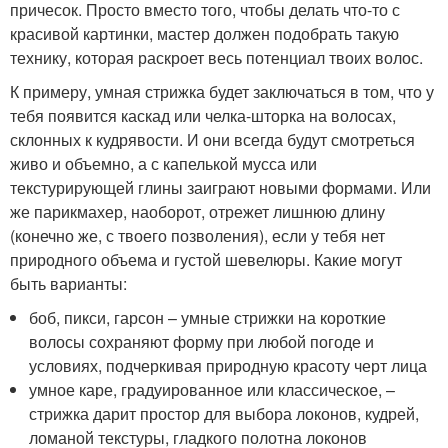
причесок. Просто вместо того, чтобы делать что-то с
красивой картинки, мастер должен подобрать такую
технику, которая раскроет весь потенциал твоих волос.
К примеру, умная стрижка будет заключаться в том, что у
тебя появится каскад или челка-шторка на волосах,
склонных к кудрявости. И они всегда будут смотреться
живо и объемно, а с капелькой мусса или
текстурирующей глины заиграют новыми формами. Или
же парикмахер, наоборот, отрежет лишнюю длину
(конечно же, с твоего позволения), если у тебя нет
природного объема и густой шевелюры. Какие могут
быть варианты:
боб, пикси, гарсон – умные стрижки на короткие
волосы сохраняют форму при любой погоде и
условиях, подчеркивая природную красоту черт лица
умное каре, градуированное или классическое, –
стрижка дарит простор для выбора локонов, кудрей,
ломаной текстуры, гладкого полотна локонов