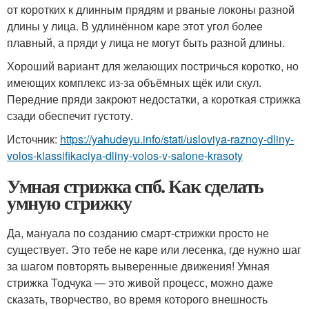
от коротких к длинным прядям и рваные локоны разной
длины у лица. В удлинённом каре этот угол более
плавный, а пряди у лица не могут быть разной длины.
Хороший вариант для желающих постричься коротко, но
имеющих комплекс из-за объёмных щёк или скул.
Передние пряди закроют недостатки, а короткая стрижка
сзади обеспечит густоту.
Источник:
https://yahudeyu.info/stati/usloviya-raznoy-dliny-
volos-klassifikaciya-dliny-volos-v-salone-krasoty
Умная стрижка спб. Как сделать
умную стрижку
Да, мануала по созданию смарт-стрижки просто не
существует. Это тебе не каре или лесенка, где нужно шаг
за шагом повторять выверенные движения! Умная
стрижка Тодчука — это живой процесс, можно даже
сказать, творчество, во время которого внешность