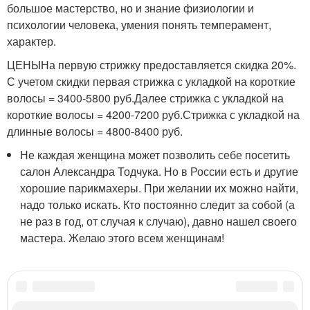
большое мастерство, но и знание физиологии и
психологии человека, умения понять темперамент,
характер.
ЦЕНЫНа первую стрижку предоставляется скидка 20%.
С учетом скидки первая стрижка с укладкой на короткие
волосы = 3400-5800 руб.Далее стрижка с укладкой на
короткие волосы = 4200-7200 руб.Стрижка с укладкой на
длинные волосы = 4800-8400 руб.
Не каждая женщина может позволить себе посетить
салон Александра Тодчука. Но в России есть и другие
хорошие парикмахеры. При желании их можно найти,
надо только искать. Кто постоянно следит за собой (а
не раз в год, от случая к случаю), давно нашел своего
мастера. Желаю этого всем женщинам!
Категории:
Умная стрижка
,
Для разная длина
,
Волчья стрижка
,
Стрижка для тонких
волос
,
Жидкие волосы
,
Волосы без чёлки
,
Умные стрижки
,
Модные анти-эйджи
,