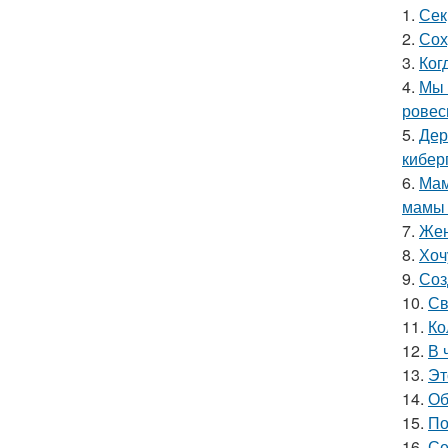
1.
Сек
2.
Сох
3.
Ког
4.
Мы 
ровес
5.
Дер
кибер
6.
Мам
мамы 
7.
Жен
8.
Хоч
9.
Соз
10.
Св
11.
Ко
12.
В 
13.
Эт
14.
Об
15.
По
16.
Се