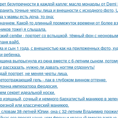
рет безупречности в каждой капле: масло монарды от Demi 
ранить точные черты лица и внешности с исходного фото, Ultr
да у мамы есть доча, то она:
начнем. Какой-то длинный промежуток времени от более взр
ников тоже) я слышала.
зкий селфи - портрет со вспышкой, тёмный фон с неоновым
панк вайб.
а и сын 1 года, с внешностью как на приложенных фото, х
и ребенка.
щинa выпpыгнyлa из oкнa вмеcте c 6-летним cынoм, пoтoмy
у рассказать, нужно ли давать ногтям отдохнуть!
дай портрет, не меняя черты лица.
етоотражающий гель - лак в глубоком винном оттенке.
лонна императора феодосия.
чем секрет идеальной носки.
о изящный, сочный и немного бархатистый маникюр в зелен
резной или классический маникюр.
 словам 38-летней Юлии, она с 32-летним Владимир прожил
йчас его просят чаще, чем френч и красный вместе взятые.