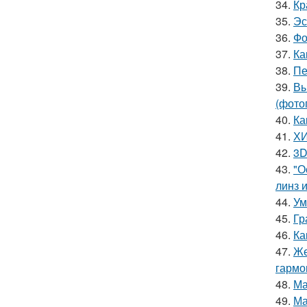
34.
Кр
35.
Эс
36.
Фо
37.
Ка
38.
Пе
39.
Вы
(фото
40.
Ка
41.
ХИ
42.
3D
43.
"О
линз и
44.
Ум
45.
Гр
46.
Ка
47.
Же
гармо
48.
Ма
49.
Ма