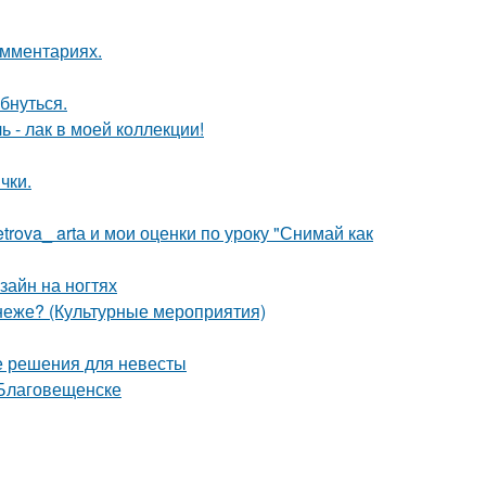
омментариях.
бнуться.
 - лак в моей коллекции!
чки.
rova_ artа и мои оценки по уроку "Снимай как
зайн на ногтях
неже? (Культурные мероприятия)
е решения для невесты
 Благовещенске