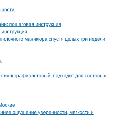
нности.
ани: пошаговая инструкция
 инструкция
 пилочного маникюра спустя целых три недели
а
антиультрафиолетовый, подходит для световых
Москве
реннее ощущение уверенности, мягкости и