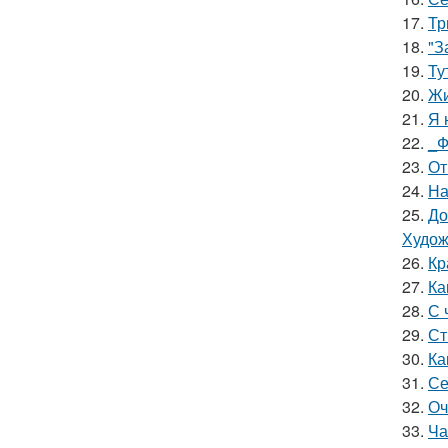
17.
Тр
18.
"З
19.
Ту
20.
Жи
21.
Я 
22.
_Ф
23.
От
24.
На
25.
До
Худож
26.
Кр
27.
Ка
28.
С 
29.
Ст
30.
Ка
31.
Се
32.
Оч
33.
Ча