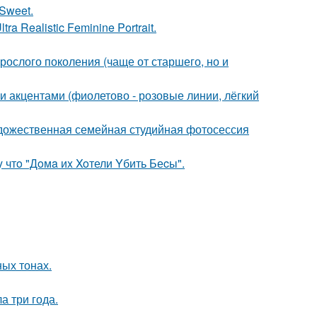
Sweet.
a Realistic Feminine Portrait.
ослого поколения (чаще от старшего, но и
и акцентами (фиолетово - розовые линии, лёгкий
удожественная семейная студийная фотосессия
 чтo "Дoмa иx Xoтели Yбить Беcы".
ых тонах.
а три года.