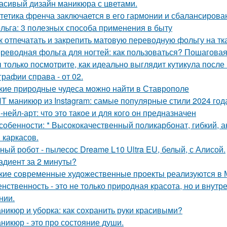
асивый дизайн маникюра с цветами.
тетика френча заключается в его гармонии и сбалансирова
льга: 3 полезных способа применения в быту
к отпечатать и закрепить матовую переводную фольгу на тк
реводная фольга для ногтей: как пользоваться? Пошаговая
 только посмотрите, как идеально выглядит кутикула после
графии справа - от 02.
кие природные чудеса можно найти в Ставрополе
Т маникюр из Instagram: самые популярные стили 2024 год
-нейл-арт: что это такое и для кого он предназначен
собенности: * Высококачественный поликарбонат, гибкий, 
 каркасов.
ный робот - пылесос Dreame L10 Ultra EU, белый, с Алисой.
адиент за 2 минуты?
кие современные художественные проекты реализуются в 
нственность - это не только природная красота, но и внут
нии.
никюр и уборка: как сохранить руки красивыми?
никюр - это про состояние души.