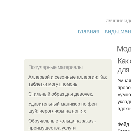
лучшие иде
главная
виды ма
Мод
Как
Популярные материалы
для
Аллервэй и сезонные аллергии: Как
Умная
таблетки могут помочь
прово
«умно
Стильный образ для девочек.
уклад
Удивительный маникюр по фен
вдохн
шуй: иероглифы на ногтях
Обручальные кольца на заказ -
Фейд
преимущества услуги