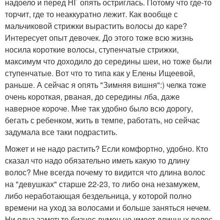
надоело и перед НГ опять остриглась. Потому что где-то
торчит, где то неаккуратно лежит. Как вообще с
мальчиковой стрижки вырастить волосы до каре?
Интересует опыт девочек. До этого тоже всю жизнь
носила короткие волосы, ступенчатые стрижки,
максимум что доходило до середины шеи, но тоже были
ступенчатые. Вот что то типа как у Елены Ищеевой,
раньше. А сейчас я опять "Зимняя вишня":) челка тоже
очень короткая, рваная, до середины лба, даже
наверное короче. Мне так удобно было всю дорогу,
бегать с ребенком, жить в темпе, работать, но сейчас
задумала все таки подрастить.
Может и не надо растить? Если комфортно, удобно. Кто
сказал что надо обязательно иметь какую то длину
волос? Мне всегда почему то видится что длина волос
на "девушках" старше 22-23, то либо она незамужем,
либо неработающая бездельница, у которой полно
времени на уход за волосами и больше заняться нечем.
Ни одна заметьте бизнес-вумен не имеет длинных волос.