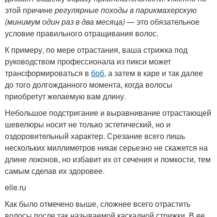
этой причине
регулярные походы в парикмахерскую
(минимум один раз в два месяца)
— это обязательное
условие правильного отращивания волос.
К примеру, по мере отрастания, ваша стрижка под
руководством профессионала из пикси может
трансформироваться в
боб
, а затем в каре и так далее
до того долгожданного момента, когда волосы
приобретут желаемую вам длину.
Небольшое подстригание и выравнивание отрастающей
шевелюры носит не только эстетический, но и
оздоровительный характер. Срезание всего лишь
нескольких миллиметров никак серьезно не скажется на
длине локонов, но избавит их от сечения и ломкости, тем
самым сделав их здоровее.
elle.ru
Как было отмечено выше, сложнее всего отрастить
волосы после так называемой каскадной стрижки. В ее