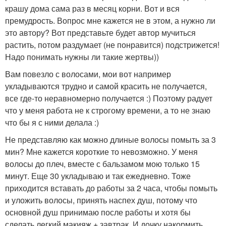
крашу дома сама раз в месяц корни. Вот и вся
премудрость. Вопрос мне кажется не в этом, а нужно ли
это автору? Вот представьте будет автор мучиться
растить, потом раздумает (не понравится) подстрижется!
Надо понимать нужны ли такие жертвы))
Вам повезло с волосами, мои вот например
укладываются трудно и самой красить не получается,
все где-то неравномерно получается :) Поэтому радует
что у меня работа не к строгому времени, а то не знаю
что бы я с ними делала :)
Не представляю как можно длиные волосы помыть за 3
мин? Мне кажется короткие то невозможно. У меня
волосы до плеч, вместе с бальзамом мою только 15
минут. Еще 30 укладываю и так ежедневно. Тоже
приходится вставать до работы за 2 часа, чтобы помыть
и уложить волосы, принять наспех душ, потому что
основной душ принимаю после работы и хотя бы
сделать легкий макияж + завтрак. И дочку накормить