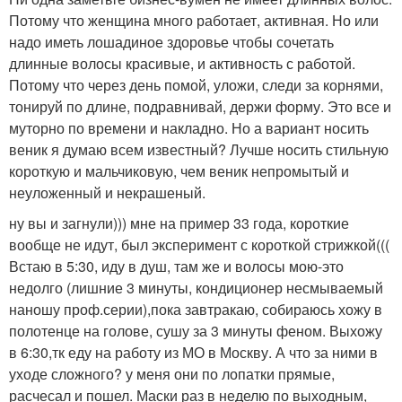
Потому что женщина много работает, активная. Но или
надо иметь лошадиное здоровье чтобы сочетать
длинные волосы красивые, и активность с работой.
Потому что через день помой, уложи, следи за корнями,
тонируй по длине, подравнивай, держи форму. Это все и
муторно по времени и накладно. Но а вариант носить
веник я думаю всем известный? Лучше носить стильную
короткую и мальчиковую, чем веник непромытый и
неуложенный и некрашеный.
ну вы и загнули))) мне на пример 33 года, короткие
вообще не идут, был эксперимент с короткой стрижкой(((
Встаю в 5:30, иду в душ, там же и волосы мою-это
недолго (лишние 3 минуты, кондиционер несмываемый
наношу проф.серии),пока завтракаю, собираюсь хожу в
полотенце на голове, сушу за 3 минуты феном. Выхожу
в 6:30,тк еду на работу из МО в Москву. А что за ними в
уходе сложного? у меня они по лопатки прямые,
расчесал и пошел. Маски раз в неделю по выходным,