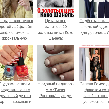
льтрареалистичный
Цитаты про
Подборка стиль
орогой лайфстайл
маникюр. 20
школьной оде
селфи снимок на
золотых цитат Коко
для девочек с 
фронтальную
шанель:
камеру.
С удовольствием
Нюдовый педикюр -
Селена Гомес д
представляю вам
это "Тихая
фанатам хот
деальный дуэт от
Роскошь" в уходе.
какой-то пово
ophin - красный и
успокоиться н
иний оттенки Sand
фоне всех