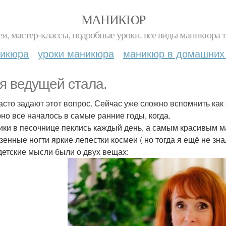
МАНИКЮР
и, мастер-классы, подробные уроки. все виды маникюра т
никюра
уроки маникюра
маникюр в домашних
 я ведущей стала.
асто задают этот вопрос. Сейчас уже сложно вспомнить как
но все началось в самые ранние годы, когда.
ики в песочнице пеклись каждый день, а самым красивым 
зенные ногти яркие лепестки космеи ( но тогда я ещё не зн
детские мысли были о двух вещах: