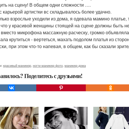
ить на сцену! В общем одни сложности ….
 с карьерой артистки вс складывалось более удачно.
олько взрослые уходили из дома, я одевала мамино платье, т
 что у красивой женщины стоящей на сцене должны быть н
 вместо микрофона массажную расческу, громко объявляла 
ала крутиться - вертеться, махать подолом платья из сторон
ски, при этом что-то напевая, в общем, как бы сказали зрит
и:
красивый маникюр
,
ногти маникюр фото
,
маникюр дома
авилось? Поделитесь с друзьями!