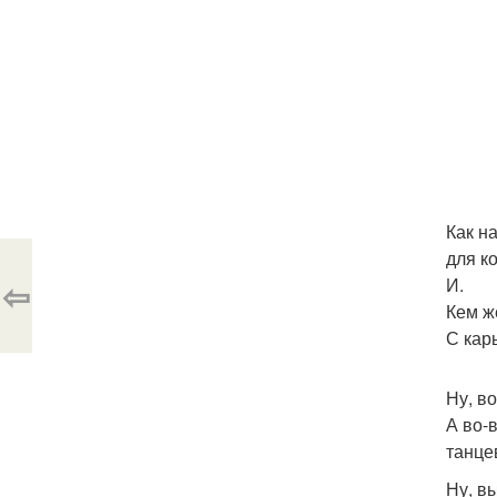
Как н
для ко
⇦
И.
Кем ж
С кар
Ну, в
А во-
танце
Ну, в