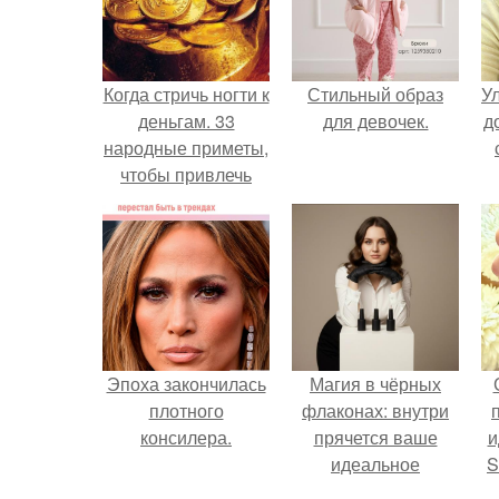
Когда стричь ногти к
Стильный образ
У
деньгам. 33
для девочек.
д
народные приметы,
чтобы привлечь
деньги в дом.
Эпоха закончилась
Магия в чёрных
плотного
флаконах: внутри
консилера.
прячется ваше
и
идеальное
S
настроение.
с