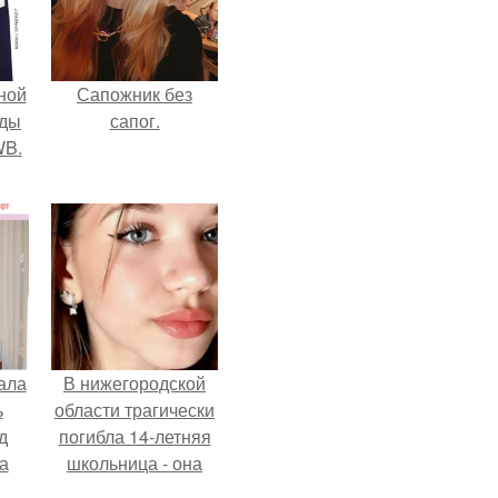
ной
Сапожник без
жды
сапог.
WB.
ала
В нижегородской
ь
области трагически
д
погибла 14-летняя
а
школьница - она
покончила с собой