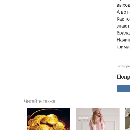
выход
А вот
Как т
знают
брала
Начин
грима
Категори
Понр
Читайте также