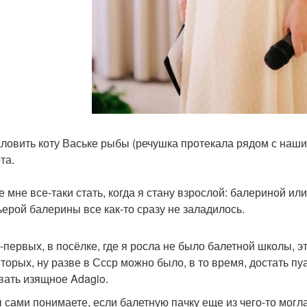
аловить коту Ваське рыбы (речушка протекала рядом с наш
та.
е мне все-таки стать, когда я стану взрослой: балериной ил
ьерой балерины все как-то сразу не заладилось.
о-первых, в посёлке, где я росла не было балетной школы, эт
вторых, ну разве в Ссср можно было, в то время, достать пуа
вать изящное Adagio.
ы сами понимаете, если балетную пачку еще из чего-то могл