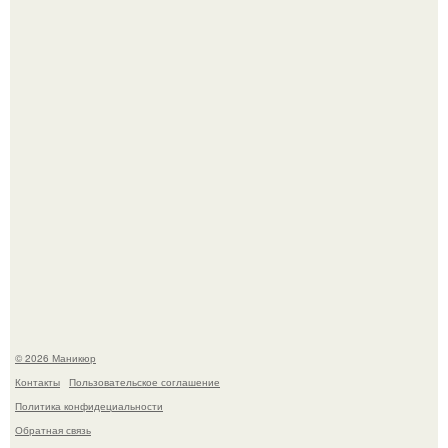
5 Промптов для мастера маникюра.
В нижегородской области трагически погибла 14-летняя
школьница - она покончила с собой на фоне подготовки к
контрольной по английскому языку.
© 2026 Маникюр
Контакты
Пользовательское соглашение
Политика конфидециальности
Обратная связь