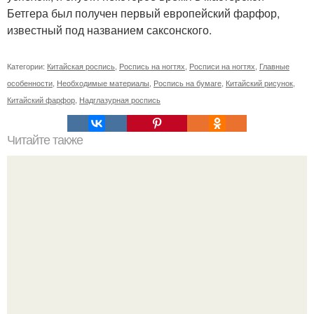
Бетгера был получен первый европейский фарфор,
известный под названием саксонского.
Категории:
Китайская роспись
,
Роспись на ногтях
,
Росписи на ногтях
,
Главные
особенности
,
Необходимые материалы
,
Роспись на бумаге
,
Китайский рисунок
,
Китайский фарфор
,
Надглазурная роспись
Читайте также
Сколько отрастает ноготь. Как происходит процесс роста
ногтей