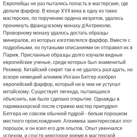
Европейцы не раз пытались попасть в мастерские, где
делали фарфор. В конце XVII века в одну из таких
мастерских, по поручению ордена иезуитов, удалось
проникнуть французскому монаху д'Антреколю.
Проворному монаху удалось достать образцы
минералов, из которых изготовлялся фарфор. Вместе с
подробными, но путаными описаниями он отправил их в
Париж. Присланные образцы долго изучали видные
европейские ученые, среди которых был знаменитый
Реомюр. Китайский секрет так и не удалось разгадать, но
вскоре немецкий алхимик Иоганн Бетгер изобрел
европейский фарфор, который ни в чем не уступал
китайскому. Существует легенда, пытающаяся
объяснить, как было сделано открытие. Однажды в
парикмахерской после стрижки мастер припудрил
Бетгера не совсем обычной пудрой - белым порошком
местного происхождения. Алхимика заинтересовал этот
порошок, и он взял его для опытов. Опыт увенчался
успехом, и спустя некоторое время в мастерской