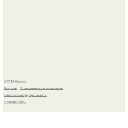
В нижегородской области трагически погибла 14-летняя
школьница - она покончила с собой на фоне подготовки к
контрольной по английскому языку.
© 2026 Маникюр
Контакты
Пользовательское соглашение
Политика конфидециальности
Обратная связь