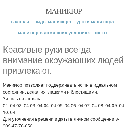
МАНИКЮР
главная
виды маникюра
уроки маникюра
маникюр в домашних условиях
фото
Красивые руки всегда
внимание окружающих людей
привлекают.
Маникюр позволяет поддерживать ногти в идеальном
состоянии, делая их гладкими и блестящими.
Запись на апрель.
01. 04 02. 04 03. 04 04. 04 05. 04 06. 04 07. 04 08. 04 09. 04
10. 04.
Для уточнения времени и даты в личном сообщении 8-
902-47-76-853