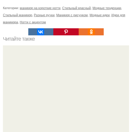
Категории:
маникюр на короткие ногти
,
Стильный красный
,
Модные тенденции
,
Стильный маникюр
,
Разные ручки
,
Маникюр с рисунком
,
Модные идеи
,
Идеи для
маникюра
,
Ногти с акцентом
Читайте также
Реклама для мастера маникюра текст. Как привлечь
больше клиентов на маникюр