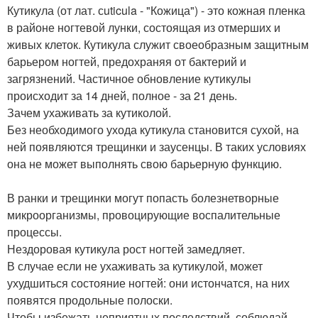
Кутикула (от лат. сuticula - "Кожица") - это кожная пленка
в районе ногтевой лунки, состоящая из отмерших и
живых клеток. Кутикула служит своеобразным защитным
барьером ногтей, предохраняя от бактерий и
загрязнений. Частичное обновление кутикулы
происходит за 14 дней, полное - за 21 день.
Зачем ухаживать за кутиколой.
Без необходимого ухода кутикула становится сухой, на
ней появляются трещинки и заусенцы. В таких условиях
она не может выполнять свою барьерную функцию.
В ранки и трещинки могут попасть болезнетворные
микроорганизмы, провоцирующие воспалительные
процессы.
Нездоровая кутикула рост ногтей замедляет.
В случае если не ухаживать за кутикулой, может
ухудшиться состояние ногтей: они истончатся, на них
появятся продольные полоски.
Чтобы избежать неприятных последствий, соблюдай