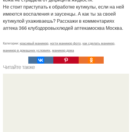
Не стоит приступать к обработке кутикулы, если на ней
имеются воспаления и заусенцы. А как ты за своей
кутикулой ухаживаешь? Расскажи в комментариях
аптека 366 клубздоровыхлюдей аптекамосква Москва.
Категории:
красивый маникюр
,
ногти маникюр фото
,
как сделать маникюр
,
маникюр в домашних условиях
,
маникюр дома
Читайте также
Сколько отрастает ноготь. Как происходит процесс роста
ногтей