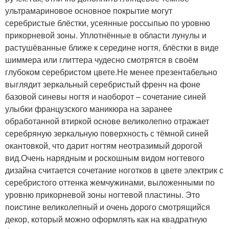
ультрамариновое основное покрытие могут
серебристые блёстки, усеянные россыпью по уровню
прикорневой зоны. Уплотнённые в области лунулы и
растушёванные ближе к середине ногтя, блёстки в виде
шиммера или глиттера чудесно смотрятся в своём
глубоком серебристом цвете.Не менее презентабельно
выглядит зеркальный серебристый френч на фоне
базовой синевы ногтя и наоборот – сочетание синей
улыбки французского маникюра на заранее
обработанной втиркой основе великолепно отражает
серебряную зеркальную поверхность с тёмной синей
окантовкой, что дарит ногтям неотразимый дорогой
вид.Очень нарядным и роскошным видом ногтевого
дизайна считается сочетание ноготков в цвете электрик с
серебристого оттенка жемчужинами, выложенными по
уровню прикорневой зоны ногтевой пластины. Это
поистине великолепный и очень дорого смотрящийся
декор, который можно оформлять как на квадратную