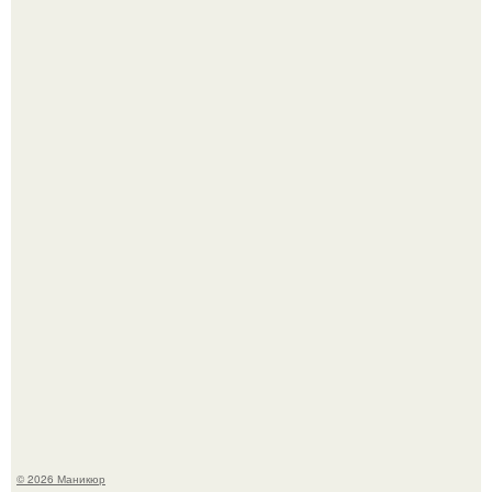
Чем дольше вас радует "Красивая, Удобная Обувь".
Нюдовый педикюр - это "Тихая Роскошь" в уходе.
© 2026 Маникюр