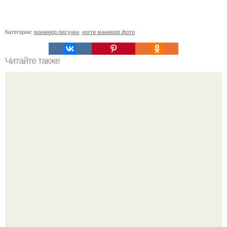
Категории:
маникюр рисунки
,
ногти маникюр фото
Читайте также
Когда стричь ногти к деньгам. 33 народные приметы,
чтобы привлечь деньги в дом.