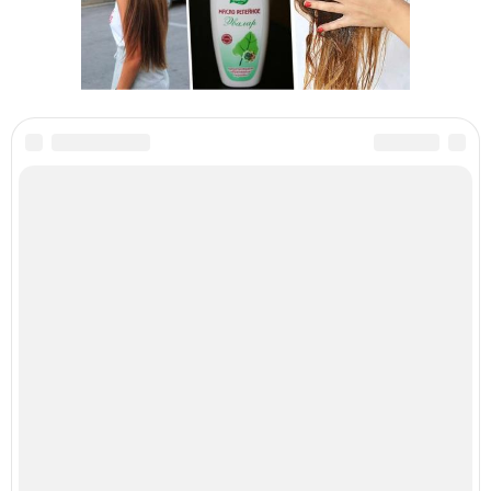
Категории:
Маски в домашних условиях
,
Условия против перхоти
,
Маска для
волос
,
Зуд в домашних условиях
,
Домашние маски
,
Маски для головы
,
Маска от
сухой перхоти
,
Эффективные маски
,
Маски от сухой перхоти
,
Луковая маска
,
Маски с маслами
,
Маска из репейного масла
,
Луковая шелуха
,
Дубовая кора
,
Маска от перхоти
,
Маска против перхоти
,
Рецепт с фото
,
Маска с крапивой
,
Лавандовые масла
Читайте также