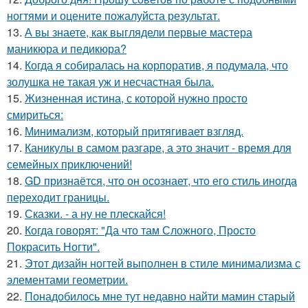
ногтями и оцените пожалуйста результат.
13.
А вы знаете, как выглядели первые мастера
маникюра и педикюра?
14.
Когда я собиралась на корпоратив, я подумала, что
золушка не такая уж и несчастная была.
15.
Жизненная истина, с которой нужно просто
смириться:
16.
Минимализм, который притягивает взгляд.
17.
Каникулы в самом разгаре, а это значит - время для
семейных приключений!
18.
GD признаётся, что он осознает, что его стиль иногда
переходит границы.
19.
Сказки. - а ну не плескайся!
20.
Когда говорят: "Да что там Сложного, Просто
Покрасить Ногти".
21.
Этот дизайн ногтей выполнен в стиле минимализма с
элементами геометрии.
22.
Понадобилось мне тут недавно найти мамин старый