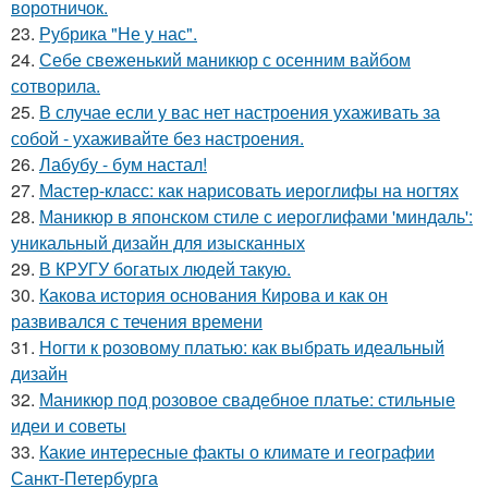
воротничок.
23.
Рубрика "Не у нас".
24.
Себе свеженький маникюр с осенним вайбом
сотворила.
25.
В случае если у вас нет настроения ухаживать за
собой - ухаживайте без настроения.
26.
Лабубу - бум настал!
27.
Мастер-класс: как нарисовать иероглифы на ногтях
28.
Маникюр в японском стиле с иероглифами 'миндаль':
уникальный дизайн для изысканных
29.
В КРУГУ богатых людей такую.
30.
Какова история основания Кирова и как он
развивался с течения времени
31.
Ногти к розовому платью: как выбрать идеальный
дизайн
32.
Маникюр под розовое свадебное платье: стильные
идеи и советы
33.
Какие интересные факты о климате и географии
Санкт-Петербурга