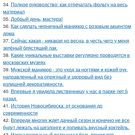
34.
Полное руководство: как отпечатать фольгу на весь
материал
35.
Добрый день, мастера!
36.
Как сделать черничный маникюр с розовым акцентом
дома
37.
Сейчас какая - никакая но весна, в честь чего у меня
зелёный блястящий лак.
38.
Какие уникальные выставки регулярно проводятся в
московских музеях
39.
Мужской маникюр - это уход за ногтями и кожей рук,
направленный на опрятный и здоровый вид без
излишней декоративности.
40.
Впервые я увидела лиственницу у нас в парке лет 5
назад.
41.
История Новосибирска: от основания до
современности
42.
Впереди многих ждет дачный сезон и конечно не все
будут лежать на шезлонге и попивать вкусный коктейль.
43.
Нереализованный потенциал боль причиняет.