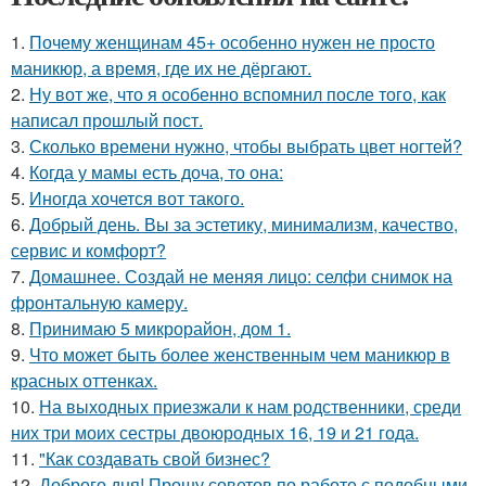
1.
Почему женщинам 45+ особенно нужен не просто
маникюр, а время, где их не дёргают.
2.
Ну вот же, что я особенно вспомнил после того, как
написал прошлый пост.
3.
Сколько времени нужно, чтобы выбрать цвет ногтей?
4.
Когда у мамы есть доча, то она:
5.
Иногда хочется вот такого.
6.
Добрый день. Вы за эстетику, минимализм, качество,
сервис и комфорт?
7.
Домашнее. Создай не меняя лицо: селфи снимок на
фронтальную камеру.
8.
Принимаю 5 микрорайон, дом 1.
9.
Что может быть более женственным чем маникюр в
красных оттенках.
10.
На выходных приезжали к нам родственники, среди
них три моих сестры двоюродных 16, 19 и 21 года.
11.
"Как создавать свой бизнес?
12.
Доброго дня! Прошу советов по работе с подобными