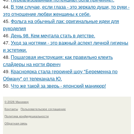
44.
В том случае, если глаза - это зеркало души, то руки -
это отношение любви женщины к себе.
45.
Фольга на обычный лак: оригинальные идеи для
рукоделия
46.
День 98. Кем мечтала стать в детстве.
47.
Уход за ногтями - это важный аспект личной гигиены
и эстетики.
48.
Пошаговая инструкция: как правильно клеить
слайдеры на ногти френч
49.
Красноярка стала героиней шоу "Беременна по
Обману" от телеканала Ю.
50.
Что же такой за зверь - японский маникюр!
© 2026 Маникюр
Контакты
Пользовательское соглашение
Политика конфидециальности
Обратная связь