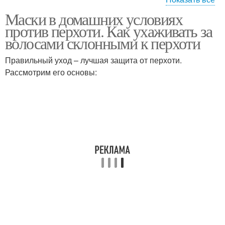
Маски в домашних условиях
Маска от сухой перхоти
Эффективные маски
против перхоти. Как ухаживать за
волосами склонными к перхоти
Правильный уход – лучшая защита от перхоти.
Рассмотрим его основы:
Маски от сухой перхоти
Луковая маска
Маска из репейного
Маски с маслами
масла
Маска от перхоти
Маска против перхоти