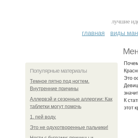
лучшие иде
главная
виды ма
Мен
Почем
Красн
Популярные материалы
Это о
Темное пятно под ногтем.
Девиц
Внутренние причины
значи
Аллервэй и сезонные аллергии: Как
К ста
таблетки могут помочь
этот к
1. пей воду.
Это не одухотворенные пальчики!
Ногти с буграми: причины и