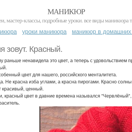
МАНИКЮР
и, мастер-классы, подробные уроки. все виды маникюра т
никюра
уроки маникюра
маникюр в домашних
я зовут. Красный.
у раньше ненавидела это цвет, а теперь с удовольствием 
ый.
собенный цвет для нашего, российского менталитета.
а. Не красна изба углами, а красна пирогами. Красно солн
т красивый, ценный.
ти, красный цвет в давние времена назывался "Червлёный",
раситель.