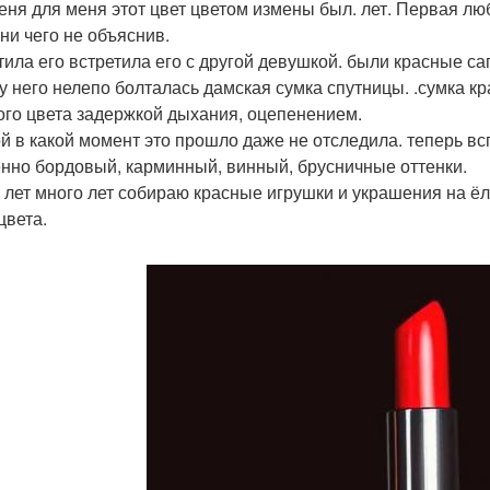
еня для меня этот цвет цветом измены был. лет. Первая лю
 ни чего не объяснив.
тила его встретила его с другой девушкой. были красные са
 у него нелепо болталась дамская сумка спутницы. .сумка к
ого цвета задержкой дыхания, оцепенением.
ой в какой момент это прошло даже не отследила. теперь в
нно бордовый, карминный, винный, брусничные оттенки.
 лет много лет собираю красные игрушки и украшения на ёл
цвета.