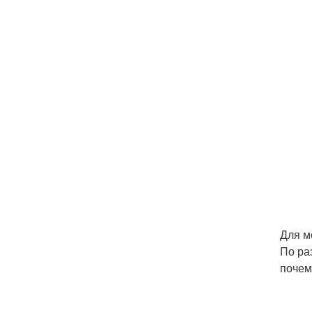
Для м
По ра
почем