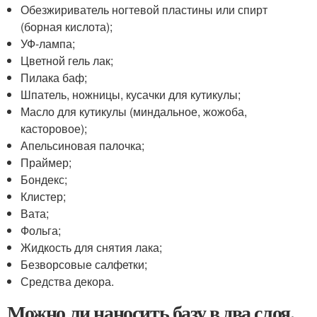
Обезжириватель ногтевой пластины или спирт
(борная кислота);
УФ-лампа;
Цветной гель лак;
Пилака баф;
Шпатель, ножницы, кусачки для кутикулы;
Масло для кутикулы (миндальное, жожоба,
касторовое);
Апельсиновая палочка;
Праймер;
Бондекс;
Клистер;
Вата;
Фольга;
Жидкость для снятия лака;
Безворсовые салфетки;
Средства декора.
Можно ли наносить базу в два слоя.