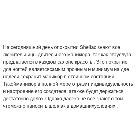
Шеллак с помощью
Шеллак с укреплением
Покрытие в домашних
Шеллак на короткие
условиях
ногти
На сегодняшний день опокрытии Shellac знают все
любительницы длительного маникюра, так как этауслуга
предлагается в каждом салоне красоты. Это покрытие
для ногтей являетсясамым прочным и минимум на две
Лак в домашних
Домашние условия
недели сохранит маникюр в отличном состоянии.
условиях
Такойманикюр в полной мере отразит индивидуальность
и настроение его создателя, атакже будет держаться
достаточно долго. Однако далеко не все знают о том,
Условия для
чтоможно наносить шеллак в домашнихусловиях .
Рисунки для шеллака
начинающих схемы