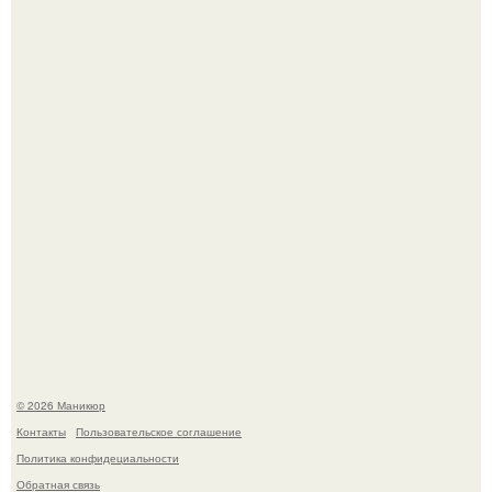
успокоиться на фоне всех разговоров о свадьбе Тейлор
свифт.
В нижегородской области трагически погибла 14-летняя
школьница - она покончила с собой на фоне подготовки к
контрольной по английскому языку.
© 2026 Маникюр
Контакты
Пользовательское соглашение
Политика конфидециальности
Обратная связь