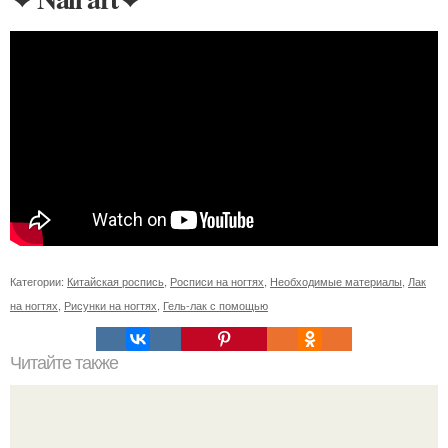
Категории:
Китайская роспись
,
Росписи на ногтях
,
Необходимые материалы
,
Лак
на ногтях
,
Рисунки на ногтях
,
Гель-лак с помощью
Читайте также