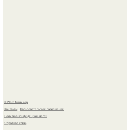
свифт.
В нижегородской области трагически погибла 14-летняя
школьница - она покончила с собой на фоне подготовки к
контрольной по английскому языку.
© 2026 Маникюр
Контакты
Пользовательское соглашение
Политика конфидециальности
Обратная связь