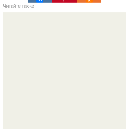
Читайте также
Пропилы на ногтях после аппаратного маникюра.
Анонимно. Привет! Делала аппаратный маникюр себе и
возле кутикулы перепилила ноготь.
Подборка стильной школьной одежды для девочек с WB.