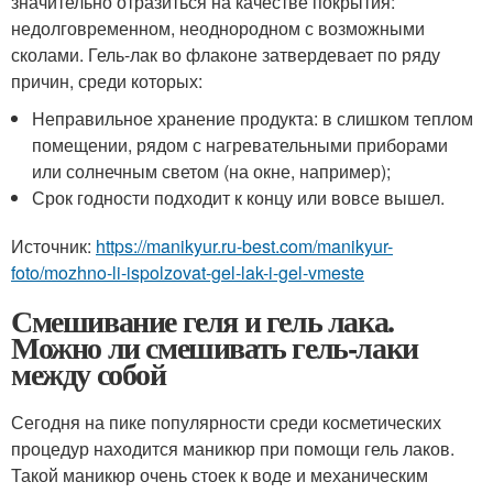
значительно отразиться на качестве покрытия:
недолговременном, неоднородном с возможными
сколами. Гель-лак во флаконе затвердевает по ряду
причин, среди которых:
Неправильное хранение продукта: в слишком теплом
помещении, рядом с нагревательными приборами
или солнечным светом (на окне, например);
Срок годности подходит к концу или вовсе вышел.
Источник:
https://manikyur.ru-best.com/manikyur-
foto/mozhno-li-ispolzovat-gel-lak-i-gel-vmeste
Смешивание геля и гель лака.
Можно ли смешивать гель-лаки
между собой
Сегодня на пике популярности среди косметических
процедур находится маникюр при помощи гель лаков.
Такой маникюр очень стоек к воде и механическим