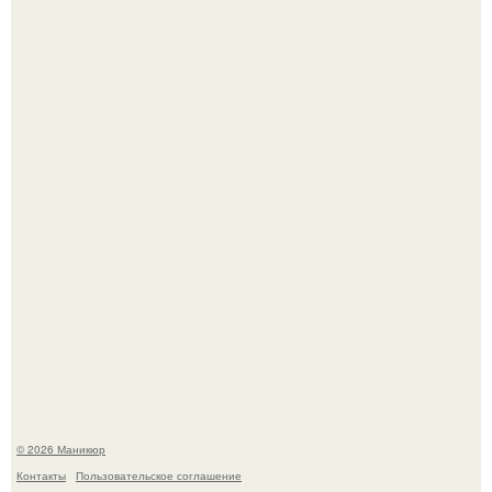
Чем дольше вас радует "Красивая, Удобная Обувь".
В нижегородской области трагически погибла 14-летняя
школьница - она покончила с собой на фоне подготовки к
контрольной по английскому языку.
© 2026 Маникюр
Контакты
Пользовательское соглашение