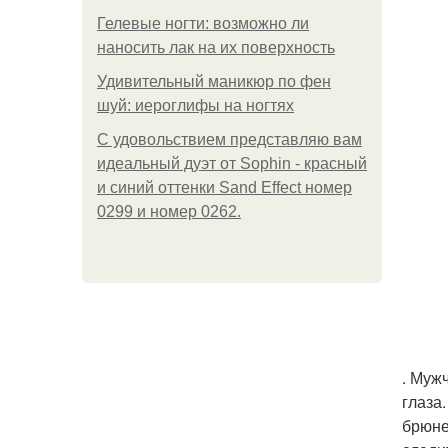
Гелевые ногти: возможно ли
наносить лак на их поверхность
Удивительный маникюр по фен
шуй: иероглифы на ногтях
С удовольствием представляю вам
идеальный дуэт от Sophin - красный
и синий оттенки Sand Effect номер
0299 и номер 0262.
. Мужч
глаза
брюне