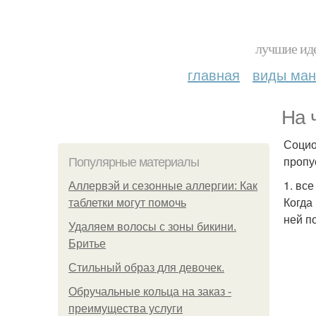
лучшие иде
главная
виды ма
На 
Социо
пропу
Популярные материалы
1. все
Аллервэй и сезонные аллергии: Как
Когда
таблетки могут помочь
ней п
Удаляем волосы с зоны бикини.
Бритье
Стильный образ для девочек.
Обручальные кольца на заказ -
преимущества услуги