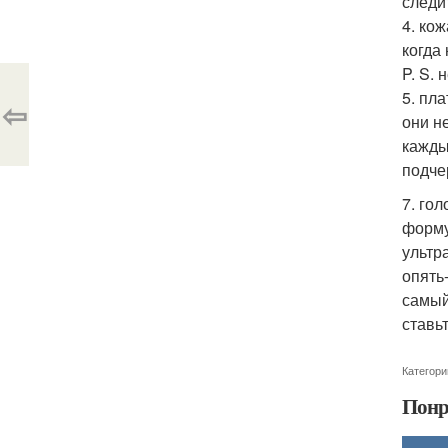
следи
4. ко
когда
P. S. 
5. пл
⇦
они н
кажды
подче
7. го
форму
ультр
опять
самый
ставь
Категори
Понр