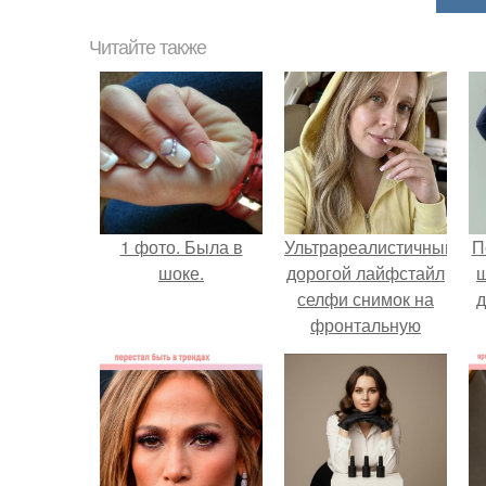
Читайте также
1 фото. Была в
Ультрареалистичный
П
шоке.
дорогой лайфстайл
селфи снимок на
д
фронтальную
камеру.