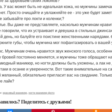
те за здоровьем своих локонов?
жа. У вас может быть не идеальная кожа, но мужчины замечаю
 нет. Просто очищайте и увлажняйте ее - это уже будет замет
не забывайте про локти и коленки;?
атье. Вы даже не представляете, насколько мужчинам нравит
е говорили, что их устраивает и девушка в стильных джинсах
й день, но балуйте его поистине женственными нарядами. 6
ркните губы, чтобы мужчина мог пофантазировать о вашей 
лос. Мужчинам очень нравится звук женского голоса, особенн
 бровей постоянно меняется, и мужчины тоже обращают на 
амодный маникюр, но ногти должны быть ухожены, а лак не 
-таки в осанке и уверенности. Вот такие внимательные на с
 желанный, обязательно пригласит вас на свидание. Только 
те лайк?
и:
красивый маникюр
,
ногти маникюр фото
авилось? Поделитесь с друзьями!