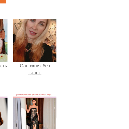
сть
Сапожник без
сапог.