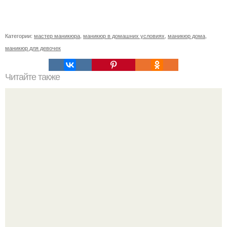
Категории:
мастер маникюра
,
маникюр в домашних условиях
,
маникюр дома
,
маникюр для девочек
Читайте также
Цитаты про маникюр. 20 золотых цитат Коко шанель: