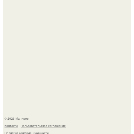
Чем дольше вас радует "Красивая, Удобная Обувь".
Скандинавский боб стал одной из тех летних стрижек,
которые выглядят очень просто.
© 2026 Маникюр
Контакты
Пользовательское соглашение
Политика конфидециальности