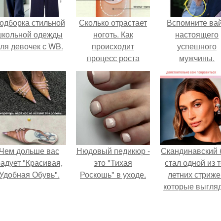
одборка стильной
Сколько отрастает
Вспомните ва
школьной одежды
ноготь. Как
настоящего
ля девочек с WB.
происходит
успешного
процесс роста
мужчины.
ногтей
Чем дольше вас
Нюдовый педикюр -
Скандинавский 
адует "Красивая,
это "Тихая
стал одной из 
Удобная Обувь".
Роскошь" в уходе.
летних стриже
которые выгля
очень просто