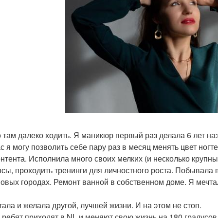
о там далеко ходить. Я маникюр первый раз делала 6 лет наз
с я могу позволить себе пару раз в месяц менять цвет ногт
онтента. Исполнила много своих мелких (и несколько крупных
сы, проходить тренинги для личностного роста. Побывала в
новых городах. Ремонт ванной в собственном доме. Я мечта
тала и желала другой, лучшей жизни. И на этом не стоп.
 ребят приходят в NL и меняют свою жизнь на 180 градусов