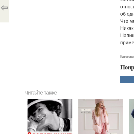
⇦
относ
об од
Что м
Никак
Напиш
приме
Категори
Понр
Читайте также