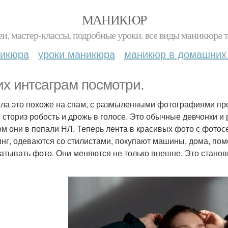
МАНИКЮР
и, мастер-классы, подробные уроки. все виды маникюра т
никюра
уроки маникюра
маникюр в домашних
их интсаграм посмотри.
ла это похоже на спам, с размыленными фотографиями проти
В сториз робость и дрожь в голосе. Это обычные девчонки и 
ом они в попали НЛ. Теперь лента в красивых фото с фотосе
нг, одеваются со стилистами, покупают машины, дома, пом
атывать фото. Они меняются не только внешне. Это станови