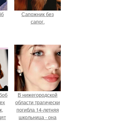
йб
Сапожник без
сапог.
боб
В нижегородской
тех
области трагически
к,
погибла 14-летняя
дят
школьница - она
.
покончила с собой
на фоне подготовки