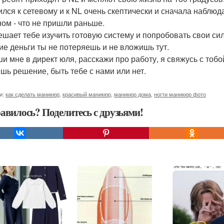
ился к сетевому и к NL очень скептически и сначала наблюд
ном - что не пришли раньше.
ешает тебе изучить готовую систему и попробовать свои си
ие деньги ты не потеряешь и не вложишь тут.
и мне в директ юля, расскажи про работу, я свяжусь с тоб
шь решение, быть тебе с нами или нет.
и:
как сделать маникюр
,
красивый маникюр
,
маникюр дома
,
ногти маникюр фото
авилось? Поделитесь с друзьями!