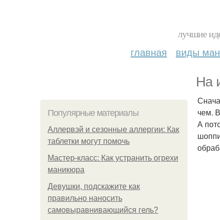
лучшие иде
главная
виды ма
На 
Снача
чем. 
Популярные материалы
А пот
Аллервэй и сезонные аллергии: Как
шоппи
таблетки могут помочь
обраб
Мастер-класс: Как устранить огрехи
маникюра
Девушки, подскажите как
правильно наносить
самовыравнивающийся гель?