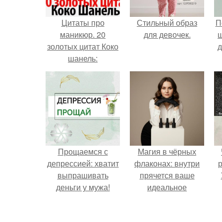
Цитаты про
Стильный образ
П
маникюр. 20
для девочек.
золотых цитат Коко
д
шанель:
Прощаемся с
Магия в чёрных
депрессией: хватит
флаконах: внутри
р
выпрашивать
прячется ваше
деньги у мужа!
идеальное
настроение.