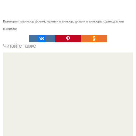
Категории:
маникюр френч
,
лунный маникюр
,
дизайн маникюра
,
французский
маникюр
Читайте также
Цитаты про маникюр. 20 золотых цитат Коко шанель: