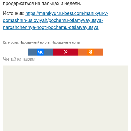
продержаться на пальцах и недели.
Источник:
https://manikyur.ru-best.com/manikyur-v-
domashnih-usloviyah/pochemu-otlamyvayutsya-
naroshchennye-nogti-pochemu-otslaivayutsya
Категории:
Нарощенный ноготь
,
Нарощенные ногти
Читайте также
Сколько отрастает ноготь. Как происходит процесс роста
ногтей