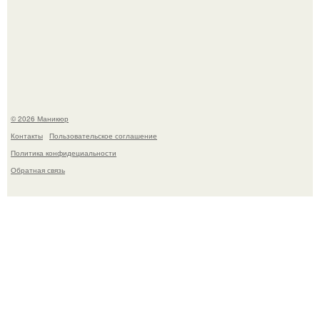
В нижегородской области трагически погибла 14-летняя
школьница - она покончила с собой на фоне подготовки к
контрольной по английскому языку.
© 2026 Маникюр
Контакты
Пользовательское соглашение
Политика конфидециальности
Обратная связь