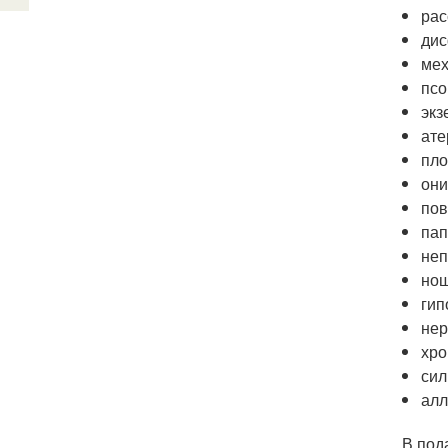
рас
дис
мех
псо
экз
ате
пло
они
пов
пап
неп
нош
гип
нер
хро
сил
алл
В под