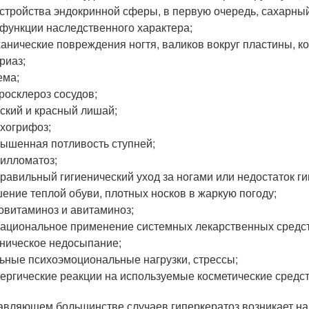
стройства эндокринной сферы, в первую очередь, сахарный
функции наследственного характера;
анические повреждения ногтя, валиков вокруг пластины, ко
риаз;
ема;
росклероз сосудов;
ский и красный лишай;
хогрифоз;
ышенная потливость ступней;
илломатоз;
равильный гигиенический уход за ногами или недостаток ги
ение теплой обуви, плотных носков в жаркую погоду;
овитаминоз и авитаминоз;
ациональное применение системных лекарственных средст
ническое недосыпание;
ьные психоэмоциональные нагрузки, стрессы;
ергические реакции на используемые косметические средства
авляющем большинстве случаев гиперкератоз возникает на