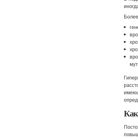
иногд
Более
ген
вро
хро
хро
вро
мут
Гипер
расст
имеющ
опред
Как
Посто
повыш