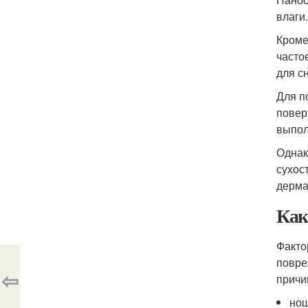
влаги
Кроме
часто
для с
Для п
повер
выпол
Однак
сухос
дерма
Как
Факто
повре
⇦
причи
нош