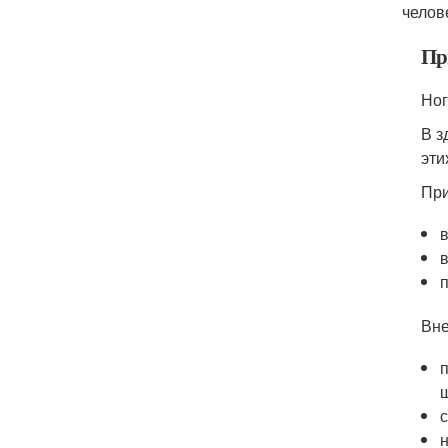
челов
Пр
Ног
В з
эти
При
Вне