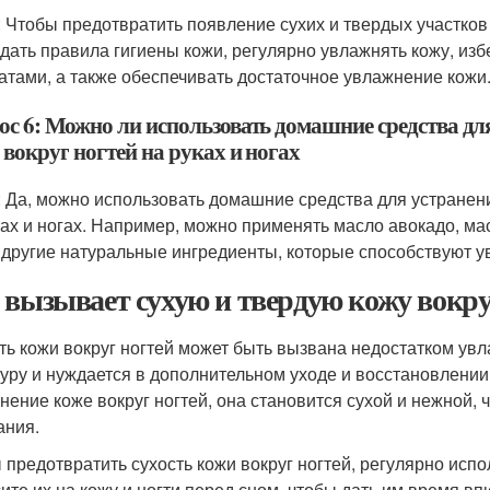
: Чтобы предотвратить появление сухих и твердых участков к
дать правила гигиены кожи, регулярно увлажнять кожу, избе
атами, а также обеспечивать достаточное увлажнение кожи
ос 6: Можно ли использовать домашние средства для
вокруг ногтей на руках и ногах
: Да, можно использовать домашние средства для устранени
ках и ногах. Например, можно применять масло авокадо, мас
 другие натуральные ингредиенты, которые способствуют 
 вызывает сухую и твердую кожу вокруг
ть кожи вокруг ногтей может быть вызвана недостатком увл
туру и нуждается в дополнительном уходе и восстановлении
нение коже вокруг ногтей, она становится сухой и нежной,
ания.
 предотвратить сухость кожи вокруг ногтей, регулярно ис
ите их на кожу и ногти перед сном, чтобы дать им время в