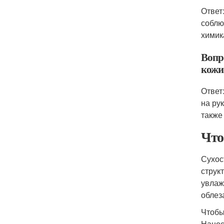
Ответ
соблю
химик
Вопр
кожи 
Ответ
на ру
также
Что
Сухос
струк
увлаж
облез
Чтобы
Нанос