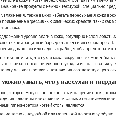
. Выбирайте продукты с нежной текстурой, специально пред
 увлажнения, также важно избегать пересыхания кожи вокру
е применение агрессивных химических средств, таких как
нятия лака.
оддержания уровня влаги в коже, регулярно использовать 
хности кожи защитный барьер от агрессивных факторов. Та
нении домашних или садовых работ, чтобы предотвратить н
о, стоит помнить, что сухая кожа вокруг ногтей может быт
ть не исчезает после регулярного ухода и использования ув
тологу для диагностики и назначения соответствующего ле
 можно узнать, что у вас сухая и тверд
ров, которые могут спровоцировать утолщение ногтя, огром
ждения пластины и заканчивая тяжелыми генетическими з
нами гиперкератоза ногтей стопы являются:
ение тесной, неудобной или маленькой по размеру обуви;