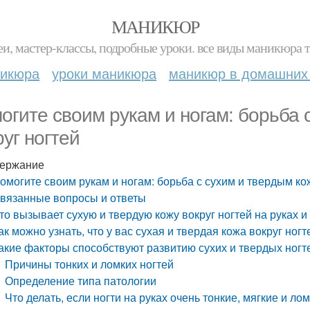
МАНИКЮР
и, мастер-классы, подробные уроки. все виды маникюра т
никюра
уроки маникюра
маникюр в домашних
огите своим рукам и ногам: борьба 
руг ногтей
ержание
омогите своим рукам и ногам: борьба с сухим и твердым ко
вязанные вопросы и ответы
то вызывает сухую и твердую кожу вокруг ногтей на руках и
ак можно узнать, что у вас сухая и твердая кожа вокруг ногт
акие факторы способствуют развитию сухих и твердых ногт
Причины тонких и ломких ногтей
Определение типа патологии
Что делать, если ногти на руках очень тонкие, мягкие и ло