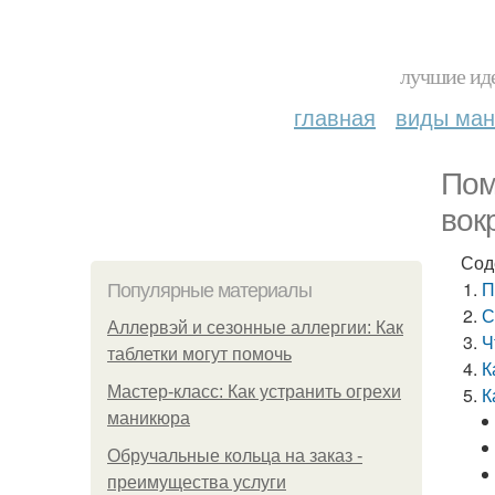
лучшие иде
главная
виды ма
Пом
вок
Сод
П
Популярные материалы
С
Аллервэй и сезонные аллергии: Как
Ч
таблетки могут помочь
К
Мастер-класс: Как устранить огрехи
К
маникюра
Обручальные кольца на заказ -
преимущества услуги