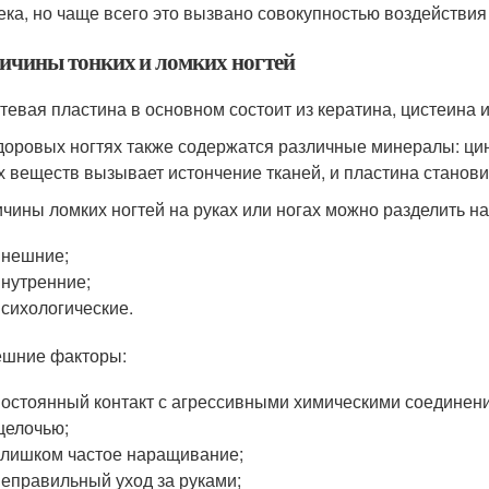
ека, но чаще всего это вызвано совокупностью воздействия
ичины тонких и ломких ногтей
тевая пластина в основном состоит из кератина, цистеина
доровых ногтях также содержатся различные минералы: цин
х веществ вызывает истончение тканей, и пластина станови
чины ломких ногтей на руках или ногах можно разделить на
внешние;
внутренние;
психологические.
шние факторы:
постоянный контакт с агрессивными химическими соединен
щелочью;
слишком частое наращивание;
неправильный уход за руками;