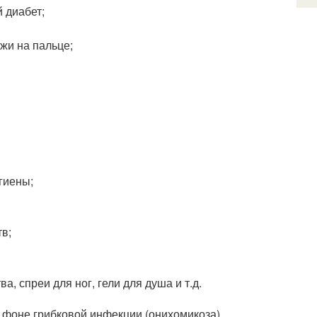
 диабет;
жи на пальце;
гиены;
в;
, спреи для ног, гели для душа и т.д.
 фоне грибковой инфекции (онихомикоза),