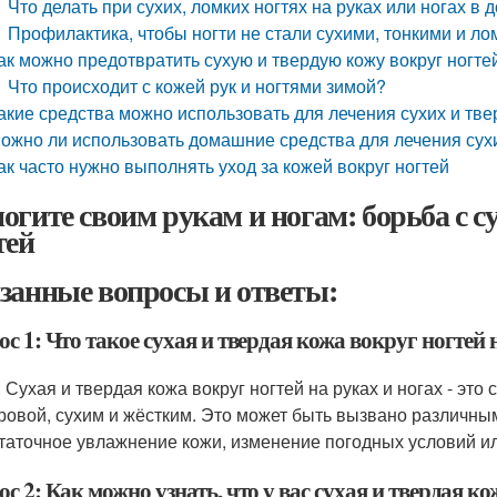
Что делать при сухих, ломких ногтях на руках или ногах в
Профилактика, чтобы ногти не стали сухими, тонкими и л
ак можно предотвратить сухую и твердую кожу вокруг ногте
Что происходит с кожей рук и ногтями зимой?
акие средства можно использовать для лечения сухих и тве
ожно ли использовать домашние средства для лечения сухи
ак часто нужно выполнять уход за кожей вокруг ногтей
огите своим рукам и ногам: борьба с 
тей
занные вопросы и ответы:
с 1: Что такое сухая и твердая кожа вокруг ногтей 
 Сухая и твердая кожа вокруг ногтей на руках и ногах - это
ровой, сухим и жёстким. Это может быть вызвано различным
таточное увлажнение кожи, изменение погодных условий и
с 2: Как можно узнать, что у вас сухая и твердая к