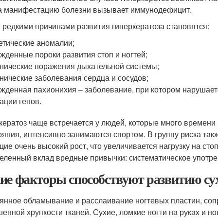
а манифестацию болезни вызывает иммунодефицит.
 редкими причинами развития гиперкератоза становятся:
етические аномалии;
жденные пороки развития стоп и ногтей;
нические поражения дыхательной системы;
нические заболевания сердца и сосудов;
жденная пахионихия – заболевание, при котором нарушает
ации генов.
кератоз чаще встречается у людей, которые много времени 
ояния, интенсивно занимаются спортом. В группу риска так
ие очень высокий рост, что увеличивается нагрузку на сто
еленный вклад вредные привычки: систематическое употреб
ие факторы способствуют развитию сух
янное обламывание и расслаивание ногтевых пластин, со
енной хрупкости тканей. Сухие, ломкие ногти на руках и н