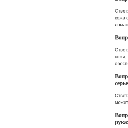
Ответ
кожа 
лома
Вопро
Ответ
кожи,
обесп
Вопро
серь
Ответ
может
Вопр
рука