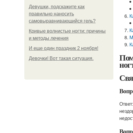
Девушки, подскажите как
правильно наносить
К
самовыравнивающийся гель?
К
Кривые волнистые ногти: причины
М
и методы лечения
К
И еще один праздник 2 ноября!
Пом
Девочки! Вот такая ситуация.
ног
Свя
Вопро
Ответ:
нездо
недос
Вопро